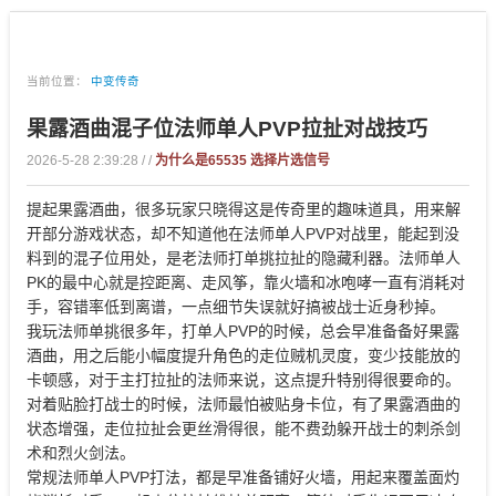
当前位置：
中变传奇
果露酒曲混子位法师单人PVP拉扯对战技巧
2026-5-28 2:39:28 / /
为什么是65535 选择片选信号
提起果露酒曲，很多玩家只晓得这是传奇里的趣味道具，用来解
开部分游戏状态，却不知道他在法师单人PVP对战里，能起到没
料到的混子位用处，是老法师打单挑拉扯的隐藏利器。法师单人
PK的最中心就是控距离、走风筝，靠火墙和冰咆哮一直有消耗对
手，容错率低到离谱，一点细节失误就好搞被战士近身秒掉。
我玩法师单挑很多年，打单人PVP的时候，总会早准备备好果露
酒曲，用之后能小幅度提升角色的走位贼机灵度，变少技能放的
卡顿感，对于主打拉扯的法师来说，这点提升特别得很要命的。
对着贴脸打战士的时候，法师最怕被贴身卡位，有了果露酒曲的
状态‌增强，走位拉扯会更丝滑得很，能不费劲躲开战士的刺杀剑
术和烈火剑法。
常规法师单人PVP打法，都是早准备铺好火墙，用起来覆盖面灼