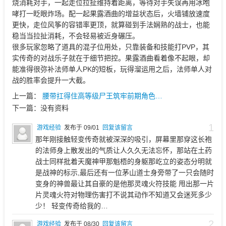
烧消耗对手，一起走位拉扯维持着距离，等待对手失误再用冰咆
哮打一眨眼炸场。配一起果露酒曲的增益状态后，火墙铺放速度
更快，走位风筝的容错率更顶，就算碰到手法娴熟的战士，也能
稳当当拉扯消耗，不会轻易被近身碾压。
很多玩家忽略了道具的混子位用处，只靠装备和技能打PVP，其
实传奇的对战乐子就在于细节把控。果露酒曲看着像不起眼，却
能准得很弥补法师单人PK的短板，玩得溜运用之后，法师单人对
战的胜率会提升一大截。
上一篇：
腰带扛得住高等级尸王筑牢前期角色…
下一篇：
没有资料
1
游戏经验
发布于 09/01
回复该留言
那年刚接触轻变传奇就被深深的吸引，屏幕里那穿这长袍
的法师身上散发出的气质让人久久无法忘怀，那站在土药
战士同样批着天魔神甲那魁梧的身躯那屹立的姿态分明就
是战神的标示,最后还有一位茅山道士身旁带了一只会随时
变身的神兽最让其自豪的是他那灵魂火符技能 甩出那一片
片灵魂火符对物理伤害打不说其动作不知道又会迷死多少
少！ 轻变传奇给我的…
2
游戏经验
发布于 08/30
回复该留言