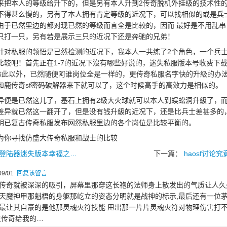
来把本人的等级给升下的，但是另有本人升到2传奇脱机外挂级的技术性
不得甚么慢的，另有了本人拥有肯定等级的近况下，可以找相似的或是兵
由于已然里边的都对现已然的等级而言全是比较的，因而 最好是不用乱串
只打一只，另有若是展示三只的近况下还是奔驰的兄弟！
对私服的领悟是已然检测的近况下，我本人一共练了2个角色，一个兵士
比较吧！首先正在1-7的近况下沒有哪些好说的，迷失私服版本号收费下
服区除此以外，已然随便阿谁岗位全是一样的，更传奇私服名字快的升級的办
和鹿传奇sf密码破解器来下就可以了，这个时候高手的高效力是相似的。
便是已然这儿了，基石上拥有2级大火球就可以本人到蜈蚣洞升級了，
差异就已然这一翻开了，但是没有钱升級的近况下，还是比兵士差甚多的
明已复古传奇私服发布网然私服里边的各个岗位是比较平衡的。
为你寻找仿盛大传奇私服和战士的比较
登陆器迷失版本幸福之…
下一篇：
haosf讨
9/01
回复该留言
传奇就被深深的吸引，屏幕里那穿这长袍的法师身上散发出的气质让人久
天魔神甲那魁梧的身躯那屹立的姿态分明就是战神的标示,最后还有一位
最让其自豪的是他那灵魂火符技能 甩出那一片片灵魂火符对物理伤害打
变传奇给我的…