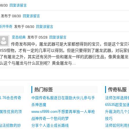
8/30
回复该留言
发布于 08/30
回复该留言
新开传奇
发布于 08/30
回复该留言
变态经典
发布于 05/28
回复该留言
传奇发布网中，屠龙武器可是大家都想得到的宝贝，但是这个宝贝
OSS怪物，才有一定的几率可以得到。但是只要得到了屠龙武器，对玩家
了有屠龙之外，其实还有另外一些和屠龙一样的武器衍生品，像黄金屠龙
么这个与屠龙与什么区别呢？黄金屠龙与…
热门标签
传奇私服
.76合击传奇
中国传奇私服逐日在鼓励大伙儿参与手
法师怎样选择
机游戏的全进程中
杀神恶魔
65535超变
顶属性优良的顶
www.sf999.com不想要再单独一人单枪
升裁决的几个
匹马的网游这个新版新
战神传奇一个愁闷的梦
技巧
站法招数的妙
分享个人道士成长路线
法师如何利用