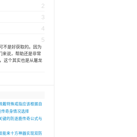
2
3
4
5
可不是好获取的。因为
们来说，帮助还是非常
，这个其实也是从屠龙
佩戴特殊戒指应该根据自
加速传奇身情况选择
关键的防逐鹿传奇公式与
技能来十方神器实现双防