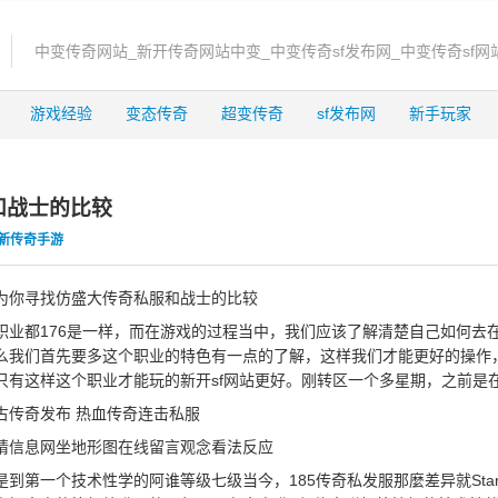
中变传奇网站_新开传奇网站中变_中变传奇sf发布网_中变传奇sf网
游戏经验
变态传奇
超变传奇
sf发布网
新手玩家
和战士的比较
新传奇手游
为你寻找仿盛大传奇私服和战士的比较
职业都176是一样，而在游戏的过程当中，我们应该了解清楚自己如何去
么我们首先要多这个职业的特色有一点的了解，这样我们才能更好的操作
只有这样这个职业才能玩的新开sf网站更好。刚转区一个多星期，之前是
复古传奇发布 热血传奇连击私服
信息网坐地形图在线留言观念看法反应
第一个技术性学的阿谁等级七级当今，185传奇私发服那麼差异就Sta