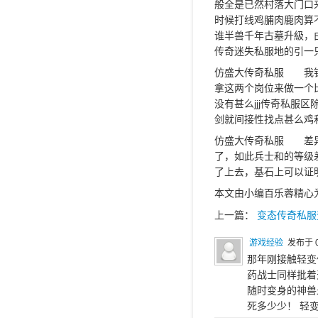
般全是已然村落大门口
时候打线鸡脯肉鹿肉算
谁半兽千年古墓升級，
传奇迷失私服地的引一
仿盛大传奇私服 我针
拿这两个岗位来做一个
没有甚么jjj传奇私
剑就间接性找点甚么鸡
仿盛大传奇私服 差异
了，如此兵士和的等级
了上去，基石上可以证
本文由小编百乐蓉精心
上一篇：
变态传奇私服
游戏经验
发布于 0
那年刚接触轻变
药战士同样批着
随时变身的神兽
死多少少！ 轻