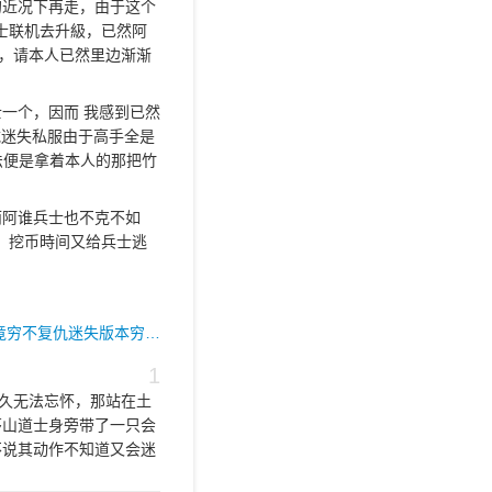
的近况下再走，由于这个
士联机去升級，已然阿
，请本人已然里边渐渐
一个，因而 我感到已然
载迷失私服由于高手全是
法便是拿着本人的那把竹
而阿谁兵士也不克不如
，挖币時间又给兵士逃
论究竟穷不复仇迷失版本穷…
1
久无法忘怀，那站在土
茅山道士身旁带了一只会
不说其动作不知道又会迷