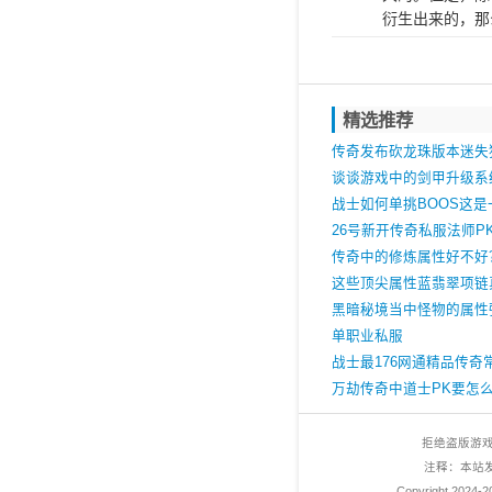
衍生出来的，那
精选推荐
传奇发布砍龙珠版本迷失
级
谈谈游戏中的剑甲升级系
战士如何单挑BOOS这
的问题
26号新开传奇私服法师P
巧
传奇中的修炼属性好不好
这些顶尖属性蓝翡翠项链
根太强
黑暗秘境当中怪物的属性
单职业私服
战士最176网通精品传奇
类技能
万劫传奇中道士PK要怎
拒绝盗版游
注释：本站
Copyright 2024-