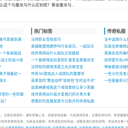
么这个与屠龙与什么区别呢？黄金屠龙与…
热门标签
传奇私服
猪可直接到满
法师职业竞技技巧
当中选择什么
统
英雄联盟地图呼叫行会弟兄，一起玩乐
玩家怎样做网通
是一个极具挑战
成长
找传奇网站什么组队比较尴尬
英雄合击的操
K战士的战斗技
一个能够增加玩家挖矿速变态英雄合击
如何提升自sf
？
私服度的装备
法师如何使用诱惑之光召唤宝宝
神秘套装详细
真不错最初一
传奇3sf游戏达人谈团队的重要性
一些沙巴克老
强大
高表现的“黄金战甲”却有些“生时运不济”
一些装备和元
战意麻痹戒指这个戒指曾经让多少英雄
常用的一些防御
好汉弯腰低头
找传奇网站升级才是我们的头等大事
么玩？
想要好的发展就需今日新开的传奇私服
要加入强大的行会
戏，注意自我保护，谨防受骗上当，适度游戏益脑，沉迷游戏伤身，合理安排时间，享受健康
发布所有游戏信息，均来自互联网，如有侵犯您的权益，请联系我们告知说明，本站将在第一
2025
中变传奇网站_新开传奇网站中变_中变传奇sf发布网_中变传奇sf网站_中变传奇发布网
Al