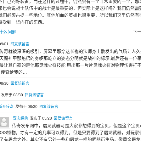
些自己的好装备，而在这样的过程中，仍然会有一个非常重要的一个，那
家也会说战士队伍中的战士是最重要的，但实际上是这样吗？我们仍然需
我们必须占据一些地位。其他加血的英雄也很重要，所以我们这里仍然有
感受到一些内在的东西。
在什么问题
下
9/01
回复该留言
传奇就被深深的吸引，屏幕里那穿这长袍的法师身上散发出的气质让人久
天魔神甲那魁梧的身躯那屹立的姿态分明就是战神的标示,最后还有一位
最让其自豪的是他那灵魂火符技能 甩出那一片片灵魂火符对物理伤害打
变传奇给我的…
8/30
回复该留言
发布于 08/30
回复该留言
新开传奇
发布于 08/30
回复该留言
变态经典
发布于 05/28
回复该留言
传奇发布网中，屠龙武器可是大家都想得到的宝贝，但是这个宝贝
OSS怪物，才有一定的几率可以得到。但是只要得到了屠龙武器，对玩家
了有屠龙之外，其实还有另外一些和屠龙一样的武器衍生品，像黄金屠龙