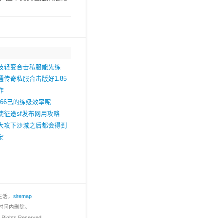
技轻变合击私服能先练
传奇私服合击版好1.85
作
666己的练级效率呢
使征途sf发布网用攻略
大攻下沙城之后都会得到
宝
生活，
sitemap
时间内删除。
l Rights Reserved.