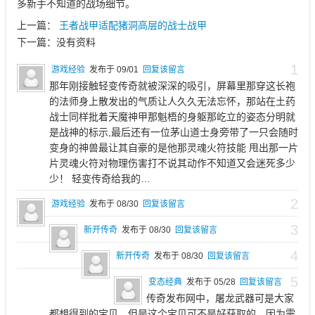
多新手不知道的战场细节。
上一篇：
王者战甲适配猪洞高层的战士战甲
下一篇：
没有资料
1
游戏经验
发布于 09/01
回复该留言
那年刚接触轻变传奇就被深深的吸引，屏幕里那穿这长袍
的法师身上散发出的气质让人久久无法忘怀，那站在土药
战士同样批着天魔神甲那魁梧的身躯那屹立的姿态分明就
是战神的标示,最后还有一位茅山道士身旁带了一只会随时
变身的神兽最让其自豪的是他那灵魂火符技能 甩出那一片
片灵魂火符对物理伤害打不说其动作不知道又会迷死多少
少！ 轻变传奇给我的…
2
游戏经验
发布于 08/30
回复该留言
3
新开传奇
发布于 08/30
回复该留言
4
新开传奇
发布于 08/30
回复该留言
5
变态经典
发布于 05/28
回复该留言
传奇发布网中，屠龙武器可是大家
都想得到的宝贝，但是这个宝贝可不是好获取的。因为需