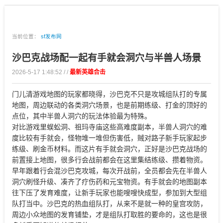
当前位置：
sf发布网
沙巴克战场配一起有手就会洞穴与半兽人场景
2026-5-17 1:48:52 / /
最新英雄合击
门儿清游戏地图的玩家都晓得，沙巴克不只是攻城组队打的专属
地图，周边联动的各类洞穴场景，也是前期练级、打金的顶好的
点位，其中半兽人洞穴的玩法体验最为特殊。
对比游戏里蜈蚣洞、祖玛寺庙这些高难度副本，半兽人洞穴的难
度比较有手就会，怪物堆一堆但伤害低，贼对路子新手玩家起步
练级、刷金币材料。而这片有手就会洞穴，正好是沙巴克战场的
前置接上地图，很多行会战前都会在这里集结练级、攒着物资。
早年跟着行会混沙巴克攻城，每次开战前，全员都会先在半兽人
洞穴刷怪升级、凑齐了疗伤药和元宝物资。有手就会的地图副本
往下压了发育难度，让新手玩家也能嗖嗖快成型，参加到大型组
队打当中。沙巴克的热血组队打，从来不是就一种的皇宫攻防，
周边小众地图的发育铺垫，才是组队打取胜的要命的，这也是很