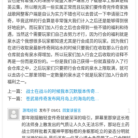
会也是有着强大的理由毕竟盛大客户端官方下载基本上都算是精
英云集，所以眼光高一些实属正常而且玩家们要传奇完传奇家族
战歌网整客户端是自认为实力不错也可以去尝试一下申请丽江传
奇，毕竟这样的行会算是非常强大我们计入之后还是能够得到很
好地庇护。而玩家们加入行会之后也会得到一些不错的福利和待
遇，当然这个需要玩家们自己去努力才行，因为行会的福利就是
泉水这个我想很多玩家都知道尤其是行会成员的玩家。因为我们
在进行收取泉最新传奇网站水的时候只要我们在收取那么行会的
仓库就会有泉水得增加，所以玩家们加入行会之后收取的诠释不
再是一份而是双份的。一份是我们自己获得一份就直接存入了行
会仓库之中，之后玩家们只要把行会仓库的泉水上限取满，就可
以去店小二那里领取一定数量的泉水这个就是玩家们加入行会的
福利之一。
上一篇：
战士在战斗的时候我本沉默版本传奇…
下一篇：
苍武易传奇发布网月岛上的海岛的危…
1
游戏经验
发布于 09/01
回复该留言
那年刚接触轻变传奇就被深深的吸引，屏幕里那穿这长袍
的法师身上散发出的气质让人久久无法忘怀，那站在土药
战士同样批着天魔神甲那魁梧的身躯那屹立的姿态分明就