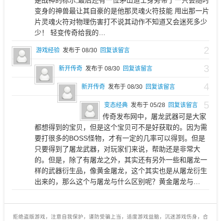
是战神的标示,最后还有一位茅山道士身旁带了一只会随时
变身的神兽最让其自豪的是他那灵魂火符技能 甩出那一片
片灵魂火符对物理伤害打不说其动作不知道又会迷死多少
少！ 轻变传奇给我的…
2
游戏经验
发布于 08/30
回复该留言
3
新开传奇
发布于 08/30
回复该留言
4
新开传奇
发布于 08/30
回复该留言
5
变态经典
发布于 05/28
回复该留言
传奇发布网中，屠龙武器可是大家
都想得到的宝贝，但是这个宝贝可不是好获取的。因为需
要打很多的BOSS怪物，才有一定的几率可以得到。但是
只要得到了屠龙武器，对玩家们来说，帮助还是非常大
的。但是，除了有屠龙之外，其实还有另外一些和屠龙一
样的武器衍生品，像黄金屠龙，这个其实也是从屠龙衍生
出来的，那么这个与屠龙与什么区别呢？黄金屠龙与…
拒绝盗版游戏，注意自我保护，谨防受骗上当，适度游戏益脑，沉迷游戏伤身，合