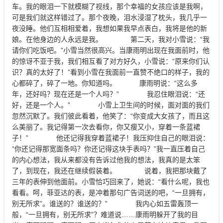
车。我的眼泪一下就模糊了视线，那个幸福的女孩应该是我啊，
可是我们就这样错过了。那个夜晚，泪水浸湿了枕头，我几乎一
夜没睡。他们互相相爱着，我想如果我早点表白，我将是他的新
娘。在他身边的人永远是我。 第二天，我对小雪说：“我
请你们吃饭吧。”小雪当然很高兴。当康雨明出现在我面前时，他
的惊讶不亚于我，我们相互看了对方好久，小雪说：“原来你们认
识？真的太好了！”看到小雪在我面前一直赞不绝口的样子，我的
心都碎了，碎了一地。你知道吗。 康雨明说：“这么多
年，还好吗？现在还是一个人吗？” 我忍住眼泪说：“还
好，还是一个人。” 小雪上卫生间的时候，面对面的我们
忽然沉默了。我们彼此看着，他笑了：“你变成大女孩了，而且这
么美丽了。我记得第一次去看你，你又瘦又小，穿着一条蓝裙
子！” 他还记得我穿着蓝裙子！我压抑住自己的眼泪说：
“你还记得那宽面条吗？你还记得这块手表吗？”我一直压着自己
的内心想法，我从来都没有告诉过他我的想法，我真的是太笨
了，到现在，我还在继续假装着。 说着，我把那块戴了
三年的表伸到他面前。小雪恰巧回来了，她说：“看什么呢，我也
看看。呵，菲亚达的表，是冲着那句广告词送的吧，“一旦拥有，
别无所求”。谁送的？谁送的？” 我内心如五雷轰顶一
般，“一旦拥有，别无所求”？难道说……康雨明躲开了我的目