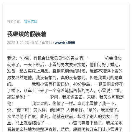
当前位置：
我本沉默
我继续的假装着
2025-1-21 23:46:51 / 幸文仙 /
wwwb sf999
我说：“小雪，有机会让我见见你的男友吧！” 机会很快
就来了。一天下班后，小雪的男友要来接她，他们订好了婚期，
准备一起去买床上用品。直到见到他的时候，我都不知道小雪的
男友尽然是他，我没有想到，真的没有想到。但是我看到的是真
的。 我和小雪等在窗口边，40分钟后，一辆爱丽舍停在
了楼下，从车上下来了一个穿着笔挺西装的男人，小雪说：“看，
那就是他！” 一瞬间，我如遭雷击，天哪，我怎么可能是
他！ 我呆呆的，像傻了一样。直到小雪推了我一下，
说：“傻了吧！怎么样，他帅吧？人特别好。”是的，我真傻了。
众里寻他千百度，此刻，他就在眼前，却成了别人的男友！而
且，马上就要结婚了…… 小雪飞奔着下楼了，我呆呆地
看着她亲热地为他整理衣领，然后，康雨明拉开车门让小雪进了