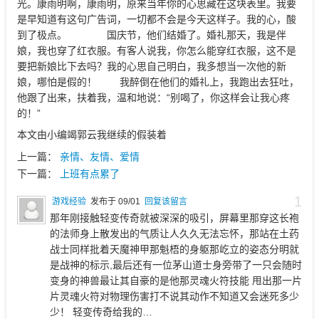
光。康雨明啊，康雨明，原来当年你的心思藏在这块表里。我要
是早知道有这句广告词，一切都不会是今天这样子。我的心，酸
到了极点。 国庆节，他们结婚了。婚礼那天，我是伴
娘，我也穿了红衣服。有客人说我，你怎么能穿红衣服，这不是
要把新娘比下去吗？我的心思自己明白，我多想当一次他的新
娘，哪怕是假的！ 我醉倒在他们的婚礼上，我跑出去狂吐，
他跟了出来，扶着我，温和地说：“别喝了，你这样会让我心疼
的！”
本文由小编竭郭云我继续的假装着
上一篇：
亲情、友情、爱情
下一篇：
上班有点累了
1
游戏经验
发布于 09/01
回复该留言
那年刚接触轻变传奇就被深深的吸引，屏幕里那穿这长袍
的法师身上散发出的气质让人久久无法忘怀，那站在土药
战士同样批着天魔神甲那魁梧的身躯那屹立的姿态分明就
是战神的标示,最后还有一位茅山道士身旁带了一只会随时
变身的神兽最让其自豪的是他那灵魂火符技能 甩出那一片
片灵魂火符对物理伤害打不说其动作不知道又会迷死多少
少！ 轻变传奇给我的…