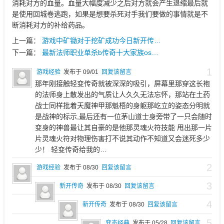
消耗对方的血量。血量大幅度减少之后对方就会产生退缩最后就
是使用回城卷逃跑，如果是想要杀死对手我们要做的事情就是不
断消耗对方的补给药品。
上一篇：
游戏中矿锄对于挖矿成功今日新开传…
下一篇：
最新法师职业单杀b传奇十大家族os…
1
游戏经验
发布于 09/01
回复该留言
那年刚接触轻变传奇就被深深的吸引，屏幕里那穿这长袍
的法师身上散发出的气质让人久久无法忘怀，那站在土药
战士同样批着天魔神甲那魁梧的身躯那屹立的姿态分明就
是战神的标示,最后还有一位茅山道士身旁带了一只会随时
变身的神兽最让其自豪的是他那灵魂火符技能 甩出那一片
片灵魂火符对物理伤害打不说其动作不知道又会迷死多少
少！ 轻变传奇给我的…
2
游戏经验
发布于 08/30
回复该留言
3
新开传奇
发布于 08/30
回复该留言
4
新开传奇
发布于 08/30
回复该留言
5
变态经典
发布于 05/28
回复该留言