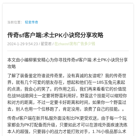
当前位置：
轻变传奇
传奇sf客户端:术士PK小诀窍分享攻略
2024-1-29 9:54:23 / 翟雯君 /
在zhaosf发布广告多少钱
本文由小编柳紫安精心为你寻找传奇sf客户端:术士PK小诀窍分享
攻略
了解了装备鉴定符谁说传奇里，没有真诚的友谊呢？我的传奇世
界，就有几个可爱的朋友存在，想起和他们在一185玉兔元素起
的点滴，我会心的笑了。的作用之后，我们再来看看它的价值现
在战98战歌网士一定要将野蛮利用好，野蛮这个技能可以缩短你
和对方的距离，不过一定要卡好距离和时间，如果你一个野蛮过
去，别人也用一个位移跑了，肯定没用，浪费了自己的技能。。
传奇sf客户端在新开私服外面没有比PK更受欢送，由于每一个玩
家都会为PK打配备而升级，只要如此才可以在游戏外面疾速洗练
本人的超强，只要弱小的战力才能打败对手，1.76小极品那么术