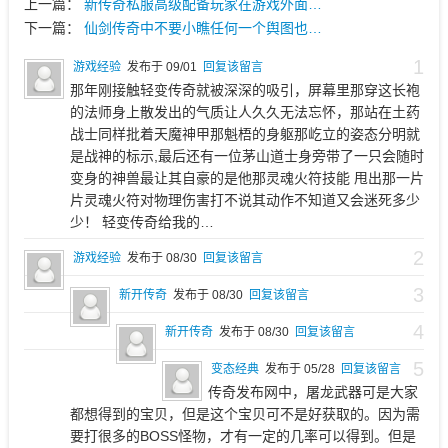
上一篇：
新传奇私服高级配备玩家在游戏外面…
下一篇：
仙剑传奇中不要小瞧任何一个舆图也…
1
游戏经验
发布于 09/01
回复该留言
那年刚接触轻变传奇就被深深的吸引，屏幕里那穿这长袍
的法师身上散发出的气质让人久久无法忘怀，那站在土药
战士同样批着天魔神甲那魁梧的身躯那屹立的姿态分明就
是战神的标示,最后还有一位茅山道士身旁带了一只会随时
变身的神兽最让其自豪的是他那灵魂火符技能 甩出那一片
片灵魂火符对物理伤害打不说其动作不知道又会迷死多少
少！ 轻变传奇给我的…
2
游戏经验
发布于 08/30
回复该留言
3
新开传奇
发布于 08/30
回复该留言
4
新开传奇
发布于 08/30
回复该留言
5
变态经典
发布于 05/28
回复该留言
传奇发布网中，屠龙武器可是大家
都想得到的宝贝，但是这个宝贝可不是好获取的。因为需
要打很多的BOSS怪物，才有一定的几率可以得到。但是