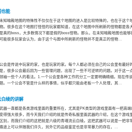
图也能
未知暗殿地图的特殊性不仅仅在于这个地图的进入是比较特殊的，也在于这个
物。很多在这个地图打怪怪的玩家都知道，在这个地图中所刷新的怪物都是各大地
是真的boss，大多数情况下都是假的boss怪物。那么，在未知暗殿地图也能
可能很多玩家会认为，由于这个与图中所刷新的怪物并不是真正的怪物…
公会是传说中玩家的家，也是玩家的家。每个人都必须在自己的公会里有最好
是，很多公会最后因为一些管理问题，出现了一些不可逆转的问题。对于这一
领袖一些个人的看法。1.一个公会里各种工作的分工一定要明确精细。现在传
题。一个公会不管是什么样的事情，似乎都只能由老板一个人处理，其…
云白绫的讲解
武器一直都是各类游戏里面的重要所在，尤其是PK类型的游戏里面有一把高端
变得强大很多，而今天我们介绍的就是传奇私服里面武器的介绍，在这个游戏
区别，而我们介绍的这把就是六级的青魂流云白绫。这把武器可以说是一把非
路途上可以伴随我们许久，另外它的品级鉴定也是非常暴力的存在，…