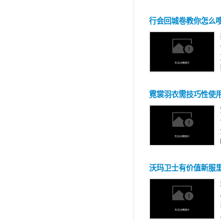
行会回城卷教你怎么
霓裳羽衣需技巧性使
沃玛卫士有价值新服