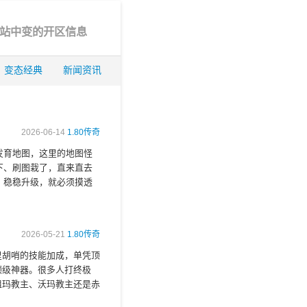
站中变的开区信息
变态经典
新闻资讯
2026-06-14
1.80传奇
发育地图，这里的地图怪
下、刷图栽了，直来直去
、稳稳升级，就必须摸透
2026-05-21
1.80传奇
里胡哨的技能加成，单凭顶
顶级神器。很多人打终极
祖玛教主、沃玛教主还是赤