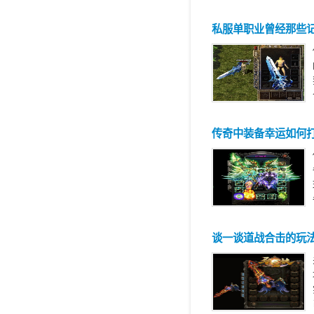
私服单职业曾经那些
传奇中装备幸运如何
谈一谈道战合击的玩