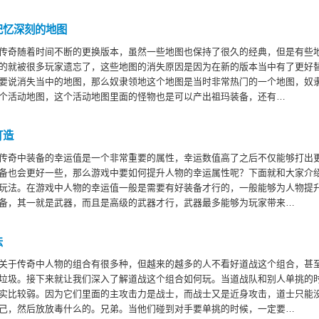
记忆深刻的地图
传奇随着时间不断的更换版本，虽然一些地图也保持了很久的经典，但是有些
的就被很多玩家遗忘了，这些地图的消失原因是因为在新的版本当中有了更好
要说消失当中的地图，那么奴隶领地这个地图是当时非常热门的一个地图，奴
个活动地图，这个活动地图里面的怪物也是可以产出祖玛装备，还有…
打造
传奇中装备的幸运值是一个非常重要的属性，幸运数值高了之后不仅能够打出
备也会更好一些，那么游戏中要如何提升人物的幸运属性呢？下面就和大家介
玩法。在游戏中人物的幸运值一般是需要有好装备才行的，一般能够为人物提
备，其一就是武器，而且是高级的武器才行，武器最多能够为玩家带来…
法
关于传奇中人物的组合有很多种，但越来的越多的人不看好道战这个组合，甚
垃圾。接下来就让我们深入了解道战这个组合如何玩。当道战队和别人单挑的
实比较弱。因为它们里面的主攻击力是战士，而战士又是近身攻击，道士只能
己，然后放放毒什么的。兄弟。当他们碰到对手要单挑的时候，一定要…