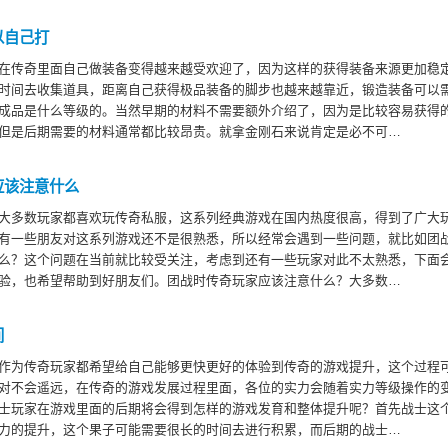
以自己打
在传奇里面自己做装备变得越来越受欢迎了，因为这样的获得装备来源更加稳
时间去收集道具，距离自己获得极品装备的脚步也越来越靠近，锻造装备可以
成品是什么等级的。当然早期的材料不需要额外介绍了，因为是比较容易获得
但是后期需要的材料通常都比较昂贵。就拿金刚石来说肯定是必不可…
应该注意什么
大多数玩家都喜欢玩传奇私服，这系列经典游戏在国内热度很高，得到了广大
有一些朋友对这系列游戏还不是很熟悉，所以经常会遇到一些问题，就比如团
么？这个问题在当前就比较受关注，考虑到还有一些玩家对此不太熟悉，下面
验，也希望帮助到好朋友们。团战时传奇玩家应该注意什么？大多数…
间
作为传奇玩家都希望给自己能够更快更好的体验到传奇的游戏提升，这个过程
对不会遥远，在传奇的游戏发展过程里面，各位的实力会随着实力等级操作的
士玩家在游戏里面的后期将会得到怎样的游戏发育和整体提升呢？首先战士这
力的提升，这个果子可能需要很长的时间去进行积累，而后期的战士…