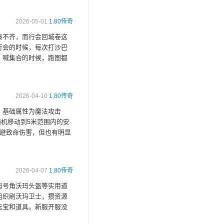
2026-05-01
1.80传奇
凑不齐，而行会回城卷这
行会的时候，每次打沙巴
，喊集合的时候，跑图都
2026-04-10
1.80传奇
，基础属性为魔法攻击
随机移动到5米范围内的安
躲避致命伤害，但也有明显
2026-04-07
1.80传奇
玛号角沃玛头盔等实用道
组织刷沃玛卫士，攒资源
元宝和道具。新服开服没