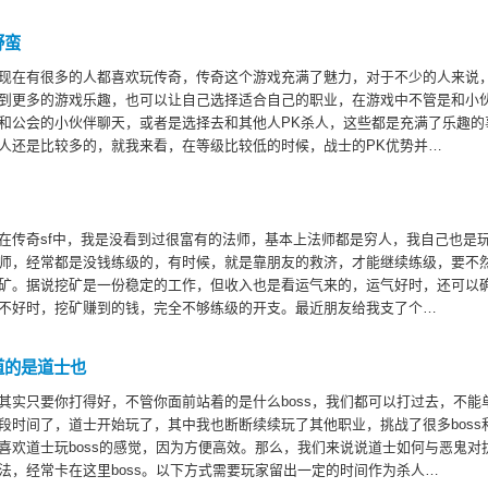
野蛮
现在有很多的人都喜欢玩传奇，传奇这个游戏充满了魅力，对于不少的人来说
到更多的游戏乐趣，也可以让自己选择适合自己的职业，在游戏中不管是和小
和公会的小伙伴聊天，或者是选择去和其他人PK杀人，这些都是充满了乐趣的
人还是比较多的，就我来看，在等级比较低的时候，战士的PK优势并…
在传奇sf中，我是没看到过很富有的法师，基本上法师都是穷人，我自己也是
师，经常都是没钱练级的，有时候，就是靠朋友的救济，才能继续练级，要不
矿。据说挖矿是一份稳定的工作，但收入也是看运气来的，运气好时，还可以
不好时，挖矿赚到的钱，完全不够练级的开支。最近朋友给我支了个…
道的是道士也
其实只要你打得好，不管你面前站着的是什么boss，我们都可以打过去，不能
段时间了，道士开始玩了，其中我也断断续续玩了其他职业，挑战了很多boss
喜欢道士玩boss的感觉，因为方便高效。那么，我们来说说道士如何与恶鬼对
法，经常卡在这里boss。以下方式需要玩家留出一定的时间作为杀人…