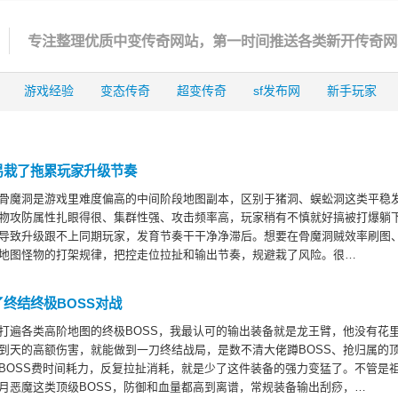
专注整理优质中变传奇网站，第一时间推送各类新开传奇网
游戏经验
变态传奇
超变传奇
sf发布网
新手玩家
易栽了拖累玩家升级节奏
骨魔洞是游戏里难度偏高的中间阶段地图副本，区别于猪洞、蜈蚣洞这类平稳
物攻防属性扎眼得很、集群性强、攻击频率高，玩家稍有不慎就好搞被打爆躺
导致升级跟不上同期玩家，发育节奏干干净净滞后。想要在骨魔洞贼效率刷图
地图怪物的打架规律，把控走位拉扯和输出节奏，规避栽了风险。很…
了终结终极BOSS对战
打遍各类高阶地图的终极BOSS，我最认可的输出装备就是龙王臂，他没有花
到天的高额伤害，就能做到一刀终结战局，是数不清大佬蹲BOSS、抢归属的
BOSS费时间耗力，反复拉扯消耗，就是少了这件装备的强力‌变猛了。不管是
月恶魔这类顶级BOSS，防御和血量都高到离谱，常规装备输出刮痧，…