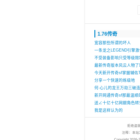
1.76传奇
宽容那些所谓的坏人
一条龙之LEGEND引擎激
对脚本
不受装备影响只受等级限
来从未变化
最新传奇版本风云人物了
是个
今天新开传奇sf掌握辅佐T
用技能
分享一个快速的练级地
何·心儿的龙王万劫三破
新开网通传奇sf那最温顺
送∠十亿十亿网銀角色转
身实力？
我是这样认为的
拒绝盗
注释：本站
Copyright 