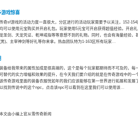
多游戏惊喜
传奇sf游戏的活动力度一直很大，分区进行的活动玩家需要予以关注，152-15
均可以使用元宝购买并开启礼包。玩家使用5元宝可开启获得超值经验。开启
龙圣剑、天龙凭证、乾坤戒指等等意想不到的礼物。同时，也会有海量经验，
(男)、主宰神剑等好礼等你来拿。热血团队特为1-163区所有玩家…
用
装备给我带来的属性加成是很高端的，这个是每个玩家都期待而不可及的，每
可替代的实力增幅和效果的提升，在今天我们要介绍的就是在传奇游戏中的一
该传奇游戏里面的装备衣服恍如年的我们应该能够在第一世界进行拓展和发展
以找到传说中的这个npc，点击该npc可以看到在这里我们可以使用该…
本文由小编上官从雪传奇新闻