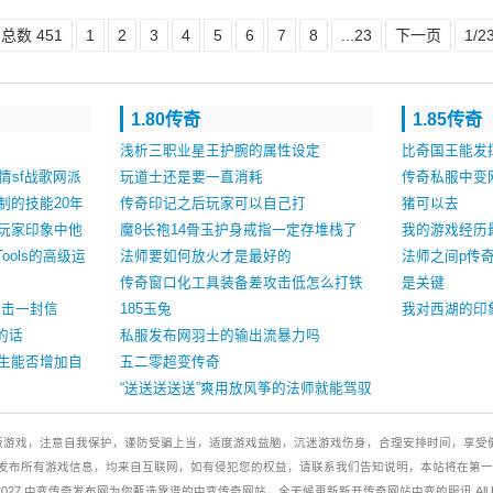
总数 451
1
2
3
4
5
6
7
8
...23
下一页
1/2
1.80传奇
1.85传奇
浅析三职业星王护腕的属性设定
比奇国王能发
情sf战歌网派
玩道士还是要一直消耗
传奇私服中变
制的技能20年
传奇印记之后玩家可以自己打
猪可以去
玩家印象中他
魔8长袍14骨玉护身戒指一定存堆栈了
我的游戏经历
ools的高级运
法师要如何放火才是最好的
法师之间p传
传奇窗口化工具装备差攻击低怎么打铁
是关键
连击一封信
血牛魔王？
185玉兔
我对西湖的印
的话
私服发布网羽士的输出流暴力吗
生能否增加自
五二零超变传奇
“送送送送送”爽用放风筝的法师就能驾驭
副本和pk
版游戏，注意自我保护，谨防受骗上当，适度游戏益脑，沉迷游戏伤身，合理安排时间，享受健
发布所有游戏信息，均来自互联网，如有侵犯您的权益，请联系我们告知说明，本站将在第一
2026-2027 中变传奇发布网为你甄选靠谱的中变传奇网站，全天候更新新开传奇网站中变的服讯 All Right