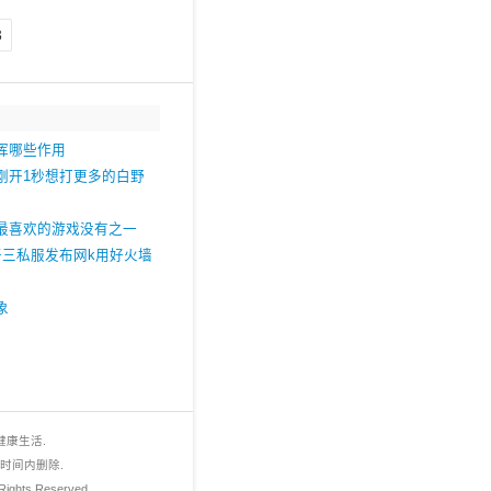
3
挥哪些作用
刚开1秒想打更多的白野
最喜欢的游戏没有之一
奇三私服发布网k用好火墙
象
康生活.
时间内删除.
s Reserved.