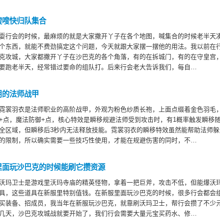
嗖嗖快归队集合
耍行会的时候，最麻烦的就是大家撒开丫子在各个地图，喊集合的时候老半天
个东西，就能不费劲搞定这个问题，今天就跟大家摆一摆他的用法。我以前在
克攻城，大家都撒开丫子在沙巴克的各个角落，有的在拆城门，有的在守皇宫
要跑老半天，经常错过要命的组队打。后来行会老大告诉我们，每自…
用的法师战甲
霓裳羽衣是法师职业的高阶战甲，外观为粉色纱质长袍，上面点缀着金色羽毛
+点，魔法防御+点，核心特效是瞬移规避法师受到攻击时，有1概率触发瞬移
全区域，但瞬移后3秒内无法释放技能。霓裳羽衣的瞬移特效虽然能帮助法师
的限制，所以确实需要一些技巧性使用，才能在规避伤害的同时，不…
里面玩沙巴克的时候能刷它攒资源
沃玛卫士是游戏里沃玛寺庙的精英怪物，拿着一把巨斧，攻击不低，但能爆沃
具，这些道具在新服里特别值钱。在新服里面玩沙巴克的时候，很多行会都会
买装备、招成员，我当年在新服玩沙巴克，就靠刷沃玛卫士，帮行会攒了不少
几天，沙巴克攻城战就要开始了，我们行会需要大量元宝买药水、修…